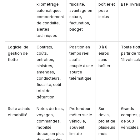
kilométrage
fiscalité,
boîtier et
BTP, livra
automatique,
avantage en
pose
comportement
nature,
inclus
de conduite,
facturation,
alertes
budget
techniques
Logiciel de
Contrats,
Position en
3 à 8
Toute flot
gestion de
coûts,
temps réel,
euros
partir de 1
flotte
entretien,
sauf si
sans
15 véhicul
sinistres,
couplé à une
boîtier
amendes,
source
conducteurs,
télématique
fiscalité, coût
total de
détention
Suite achats
Notes de frais,
Profondeur
Sur
Grands
et mobilité
voyages,
métier sur le
devis,
comptes, 
commandes,
véhicule,
projet de
de 500
mobilité
souvent
plusieurs
véhicules
douce, en plus
limitée
mois
des véhicules