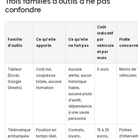
Trois familles d'outils à ne pas
confondre
Coût
indicatif
Famille
Ce qu'elle
Ce qu'elle
par
Flotte
d'outils
apporte
ne fait pas
véhicule
concern
et par
mois
Tableur
Coût nul,
Aucune
0 euro
Moins de 
(Excel,
souplesse
alerte, aucun
véhicules
Google
totale, aucune
historique
Sheets)
formation
fiable,
aucune piste
d'audit,
dépendance
à une seule
personne
Télématique
Position en
Contrats,
15 à 25
Flottes
embarquée
temps réel,
loyers,
euros,
d'interven