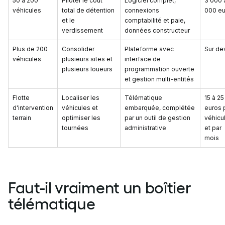
50 à 200
Piloter le coût
Logiciel complet,
3 000 
véhicules
total de détention
connexions
000 eu
et le
comptabilité et paie,
verdissement
données constructeur
Plus de 200
Consolider
Plateforme avec
Sur de
véhicules
plusieurs sites et
interface de
plusieurs loueurs
programmation ouverte
et gestion multi-entités
Flotte
Localiser les
Télématique
15 à 25
d'intervention
véhicules et
embarquée, complétée
euros 
terrain
optimiser les
par un outil de gestion
véhicu
tournées
administrative
et par
mois
Faut-il vraiment un boîtier
télématique