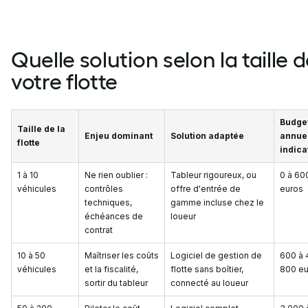
Quelle solution selon la taille 
votre flotte
Budge
Taille de la
Enjeu dominant
Solution adaptée
annue
flotte
indica
1 à 10
Ne rien oublier :
Tableur rigoureux, ou
0 à 60
véhicules
contrôles
offre d'entrée de
euros
techniques,
gamme incluse chez le
échéances de
loueur
contrat
10 à 50
Maîtriser les coûts
Logiciel de gestion de
600 à 
véhicules
et la fiscalité,
flotte sans boîtier,
800 eu
sortir du tableur
connecté au loueur