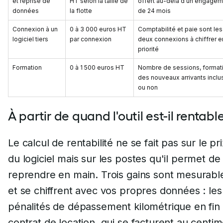
et reprise de
HT selon la taille de
offert au-delà d'un engagem
données
la flotte
de 24 mois
Connexion à un
0 à 3 000 euros HT
Comptabilité et paie sont les
logiciel tiers
par connexion
deux connexions à chiffrer e
priorité
Formation
0 à 1 500 euros HT
Nombre de sessions, format
des nouveaux arrivants inclu
ou non
À partir de quand l'outil est-il rentabl
Le calcul de rentabilité ne se fait pas sur le pr
du logiciel mais sur les postes qu'il permet de
reprendre en main. Trois gains sont mesurabl
et se chiffrent avec vos propres données : les
pénalités de dépassement kilométrique en fin
contrat de location, qui se facturent au centi