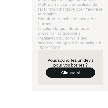
Mettre en place une politique de
facturation incitative pour favoriser
la rotation
Choisir entre achat et location de
bornes
Location longue durée pour
préserver sa trésorerie
Installation au domicile des
salariés, une option économique à
1500-2000€
Vous souhaitez un devis
pour vos bornes ?
Cliquez ici